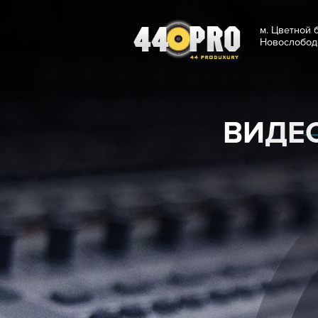
м.
Но
ВИ