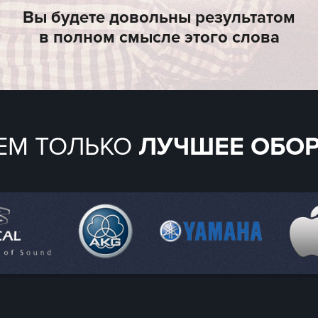
Профессиональный
подход
лучши
Гибкие системы
скидок для
постоянных
клиентов
Вы будете довольны рез
в полном смысле этог