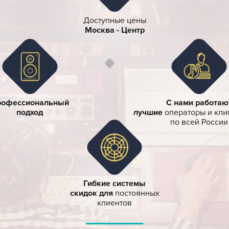
НАШИ
ПРЕУИМУ
 5 лет
Доступные цены
 в сфере
Москва - Центр
и видео
акшена