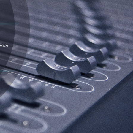
С
и
Видеосъемка
У