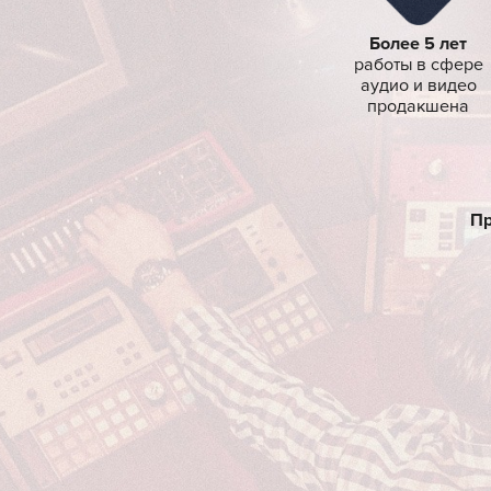
Более
работы
аудио 
прод