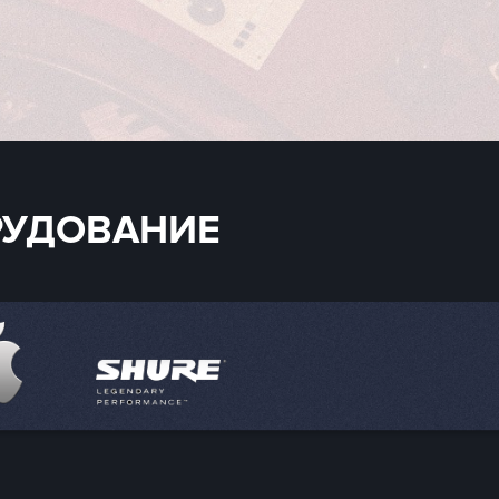
С нами работают
е
операторы и клипмейкеры
по всей России
ультатом
о слова